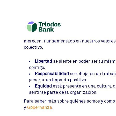
Nuestra cultura y valores
Nuestra cultura se basa en la convicción de
entorno en el que todas las personas se sient
merecen. Fundamentado en nuestros valores, e
colectivo.
Libertad
se siente en poder ser tú mismo
contigo.
Responsabilidad
se refleja en un traba
generar un impacto positivo.
Equidad
está presente en una cultura d
sentirse parte de la organización.
Para saber más sobre quiénes somos y cómo n
y
Gobernanza
.