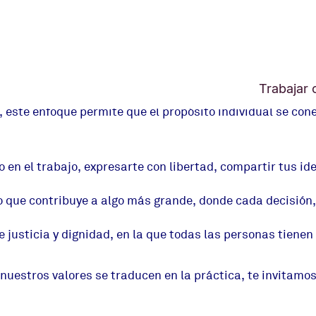
 que la forma en que trabajamos es tan importante como l
Trabajar
an libres de ser ellas mismas, con la confianza para act
ste enfoque permite que el propósito individual se cone
 en el trabajo, expresarte con libertad, compartir tus i
jo que contribuye a algo más grande, donde cada decisió
e justicia y dignidad, en la que todas las personas tien
uestros valores se traducen en la práctica, te invitamo