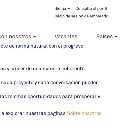
Idioma
Consulte el perfil
Inicio de sesión de empleado
o que logramos. Aspiramos a crear un
 con nosotros
Vacantes
Países
uar con responsabilidad y el respeto que
cte de forma natural con el progreso
deas y crecer de una manera coherente
n, cada proyecto y cada conversación pueden
en las mismas oportunidades para prosperar y
s a explorar nuestras páginas
Sobre nosotros